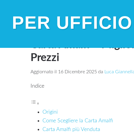
PER UFFICIO
Home
»
Carta Amalfi – Migliori Prodotti, Opin
Carta Amalfi – Miglior
Prezzi
Aggiornato il
16 Dicembre 2025
da
Luca Giannell
Indice
Origini
Come Scegliere la Carta Amalfi
Carta Amalfi più Venduta