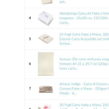
per...
Wanderings Carta A4 Fatta a Ma
4
Irregolare - 21x30 cm, 150 GSM, 
Carta...
25 Fogli Carta Fatta a Mano, 300
5
Cotone Carta Acquerello per Invit
Schizzi...
Netuno 50x carta strtturata verg
6
formato A4 21 x 29,7 cm 120xg A
Ivory carta...
Artway Indigo - Carta di Cotone
7
Cotone/Fatto a Mano - 250gsm S
Media - A...
20 Fogli Carta Fatta a Mano, 25