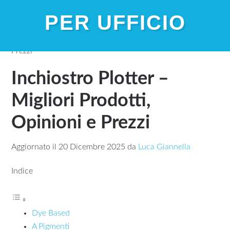
PER UFFICIO
Home
»
Inchiostro Plotter – Migliori Prodotti, Opinioni e
Prezzi
Inchiostro Plotter –
Migliori Prodotti,
Opinioni e Prezzi
Aggiornato il
20 Dicembre 2025
da
Luca Giannella
Indice
Dye Based
A Pigmenti