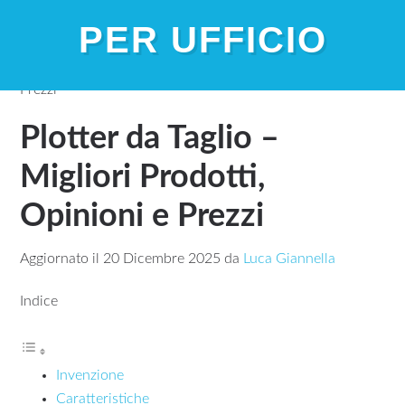
PER UFFICIO
Home
»
Plotter da Taglio – Migliori Prodotti, Opinioni e
Prezzi
Plotter da Taglio –
Migliori Prodotti,
Opinioni e Prezzi
Aggiornato il
20 Dicembre 2025
da
Luca Giannella
Indice
Invenzione
Caratteristiche