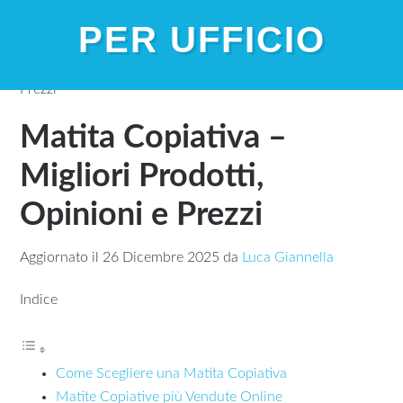
PER UFFICIO
Home
»
Matita Copiativa – Migliori Prodotti, Opinioni e
Prezzi
Matita Copiativa –
Migliori Prodotti,
Opinioni e Prezzi
Aggiornato il
26 Dicembre 2025
da
Luca Giannella
Indice
Come Scegliere una Matita Copiativa
Matite Copiative più Vendute Online