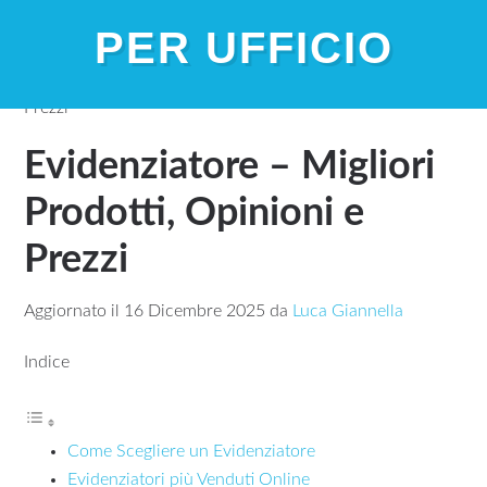
PER UFFICIO
Home
»
Evidenziatore – Migliori Prodotti, Opinioni e
Prezzi
Evidenziatore – Migliori
Prodotti, Opinioni e
Prezzi
Aggiornato il
16 Dicembre 2025
da
Luca Giannella
Indice
Come Scegliere un Evidenziatore
Evidenziatori più Venduti Online